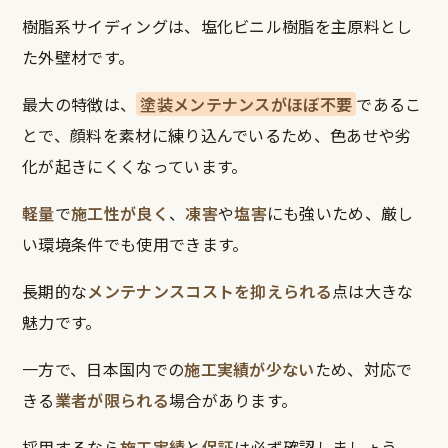
樹脂系サイディングは、塩化ビニル樹脂を主原料とし
た外壁材です。
最大の特徴は、
塗装メンテナンスがほぼ不要
であるこ
とで、顔料を素材に練り込んでいるため、色あせや劣
化が起きにくくなっています。
軽量
で
施工性が良く
、
凍害
や
塩害
にも強いため、厳し
い環境条件でも使用できます。
長期的な
メンテナンスコストを抑えられる
点は大きな
魅力です。
一方で、日本国内での
施工実績が少ない
ため、対応で
きる
業者が限られる
場合があります。
採用するなら
施工実績
と
保証
は必ず確認しましょう。