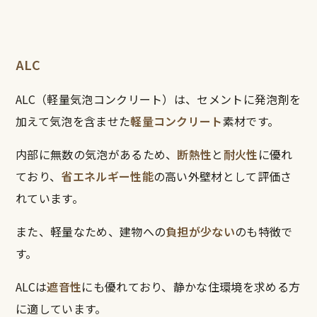
ALC
ALC（軽量気泡コンクリート）は、セメントに発泡剤を
加えて気泡を含ませた
軽量コンクリート
素材です。
内部に無数の気泡があるため、
断熱性
と
耐火性
に優れ
ており、
省エネルギー性能
の高い外壁材として評価さ
れています。
また、軽量なため、建物への
負担が少ない
のも特徴で
す。
ALCは
遮音性
にも優れており、静かな住環境を求める方
に適しています。