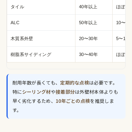
タイル
40年以上
ほぼ不
ALC
50年以上
10〜15
木質系外壁
20〜30年
5〜10
樹脂系サイディング
30〜40年
ほぼ不
耐用年数が長くても、
定期的な点検
は必要です。
特に
シーリング材
や
接着部分
は外壁材本体よりも
早く劣化するため、
10年ごとの点検
を推奨しま
す。