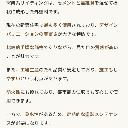
窯業系サイディングは、
セメント
と
繊維質
を混ぜて板
状に成形した外壁材です。
現在の新築住宅で
最も多く使用
されており、
デザイン
バリエーションの豊富さ
が大きな特徴です。
比較的手頃な価格
でありながら、見た目の
質感が高い
ことが魅力です。
また、
工場生産
のため品質が安定しており、
施工もし
やすい
という利点があります。
防火性
にも優れており、都市部の住宅でも安心して使
用できます。
一方で、
吸水性
があるため、
定期的な塗装メンテナン
ス
が必要になります。