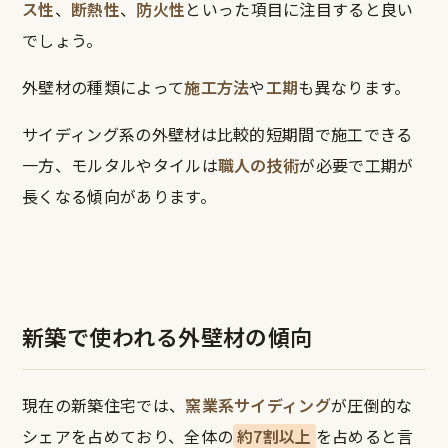
ス性
、
断熱性
、
防火性
といった項目に注目すると良い
でしょう。
外壁材の種類によって
施工方法
や
工期
も異なります。
サイディング系の外壁材は比較的短期間で施工できる
一方、モルタルやタイルは
職人の技術
が必要で工期が
長くなる傾向があります。
新築で使われる外壁材の傾向
現在の新築住宅では、
窯業系サイディング
が圧倒的な
シェアを占めており、全体の
約7割以上
を占めると言