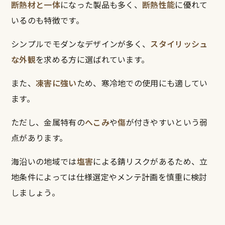
断熱材と一体
になった製品も多く、
断熱性能
に優れて
いるのも特徴です。
シンプルでモダンなデザインが多く、
スタイリッシュ
な外観
を求める方に選ばれています。
また、
凍害に強い
ため、寒冷地での使用にも適してい
ます。
ただし、金属特有の
へこみ
や
傷
が付きやすいという弱
点があります。
海沿いの地域では
塩害
による錆リスクがあるため、立
地条件によっては仕様選定やメンテ計画を慎重に検討
しましょう。