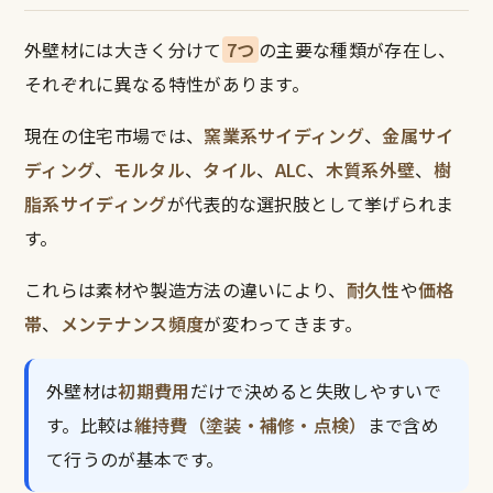
外壁材には大きく分けて
7つ
の主要な種類が存在し、
それぞれに異なる特性があります。
現在の住宅市場では、
窯業系サイディング
、
金属サイ
ディング
、
モルタル
、
タイル
、
ALC
、
木質系外壁
、
樹
脂系サイディング
が代表的な選択肢として挙げられま
す。
これらは素材や製造方法の違いにより、
耐久性
や
価格
帯
、
メンテナンス頻度
が変わってきます。
外壁材は
初期費用
だけで決めると失敗しやすいで
す。比較は
維持費（塗装・補修・点検）
まで含め
て行うのが基本です。