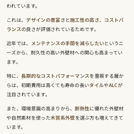
われています。
これは、
デザインの豊富さ
と
施工性の高さ
、
コストバ
ランス
の良さが評価されているためです。
近年では、
メンテナンスの手間を減らしたい
というニ
ーズから、耐久性の高い外壁材への関心も高まってい
ます。
特に、
長期的なコストパフォーマンス
を重視する層か
らは、初期費用は高くても寿命の長い
タイル
や
ALC
が
注目されています。
また、環境意識の高まりから、
断熱性
に優れた外壁材
や自然素材を使った
木質系外壁
を選ぶ方も増えてきて
います。