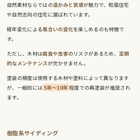
自然素材ならではの
温かみ
と
質感
が魅力で、和風住宅
や自然志向の住宅に選ばれています。
経年変化による
風合いの変化
を楽しめるのも特徴で
す。
ただし、木材は
腐食
や
虫害
のリスクがあるため、
定期
的なメンテナンス
が欠かせません。
塗装の頻度は使用する木材や塗料によって異なります
が、一般的には
5年〜10年
程度での再塗装が推奨され
ます。
樹脂系サイディング