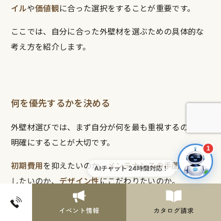
イル
や
価値観
に合った選択をすることが重要です。
ここでは、自分に合った外壁材を選ぶための具体的な
考え方を紹介します。
何を優先するかを決める
外壁材選びでは、まず自分が何を最も重視するのかを
明確にすることが大切です。
1
初期費用
を抑えたいのか、
メンテナンスの手間
を減ら
AIチャット 24時間対応！
したいのか、
デザイン性
にこだわりたいのか。
優先順位によって最適な選択肢は変わってきます。