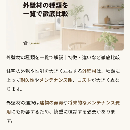
外壁材の種類を一覧で解説｜特徴・違いなど徹底比較
住宅の外観や性能を大きく左右する
外壁材
は、種類に
よって
耐久性
や
メンテナンス性
、
コスト
が大きく異な
ります。
外壁材の選択は
建物の寿命
や
将来的なメンテナンス費
用
にも影響するため、慎重に検討する必要がありま
す。