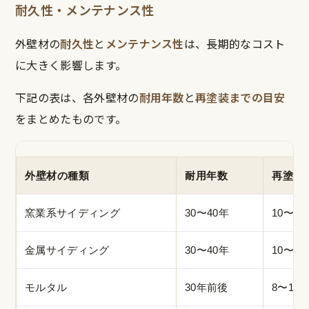
耐久性・メンテナンス性
外壁材の
耐久性
と
メンテナンス性
は、長期的なコスト
に大きく影響します。
下記の表は、各外壁材の
耐用年数
と
再塗装までの目安
をまとめたものです。
外壁材の種類
耐用年数
再塗装
窯業系サイディング
30〜40年
10〜15
金属サイディング
30〜40年
10〜20
モルタル
30年前後
8〜12