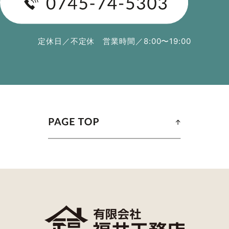
することがあります。また，ユーザーと提携先などとの間
でなされたユーザーの個人情報を含む取引記録や，決済に
関する情報を当社の提携先（情報提供元，広告主，広告配
信先などを含みます。以下，｢提携先｣といいます。）など
定休日／不定休 営業時間／8:00〜19:00
から収集することがあります。
当社は，ユーザーについて，利用したサービスやソフトウ
エア，購入した商品，閲覧したページや広告の履歴，検索
した検索キーワード，利用日時，利用方法，利用環境（携
帯端末を通じてご利用の場合の当該端末の通信状態，利用
に際しての各種設定情報なども含みます），IPアドレス，
クッキー情報，位置情報，端末の個体識別情報などの履歴
情報および特性情報を，ユーザーが当社や提携先のサービ
スを利用しまたはページを閲覧する際に収集します。
第３条（個人情報を収集・利用する目的）
当社が個人情報を収集・利用する目的は，以下のとおりで
す。
（1）ユーザーに自分の登録情報の閲覧や修正，利用状況の
閲覧を行っていただくために，氏名，住所，連絡先，支払