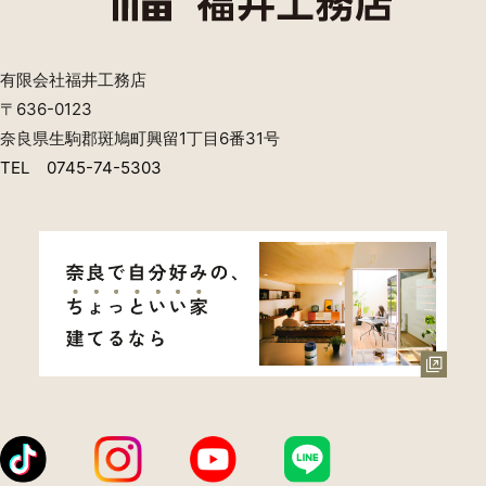
方法などの登録情報，利用されたサービスや購入された商
品，およびそれらの代金などに関する情報を表示する目的
（2）ユーザーにお知らせや連絡をするためにメールアド
有限会社福井工務店
レスを利用する場合やユーザーに商品を送付したり必要に
〒636-0123
応じて連絡したりするため，氏名や住所などの連絡先情報
を利用する目的
奈良県生駒郡斑鳩町興留1丁目6番31号
（3）ユーザーの本人確認を行うために，氏名，生年月
TEL 0745-74-5303
日，住所，電話番号，銀行口座番号，クレジットカード番
号，運転免許証番号，配達証明付き郵便の到達結果などの
情報を利用する目的
（4）ユーザーに代金を請求するために，購入された商品
名や数量，利用されたサービスの種類や期間，回数，請求
金額，氏名，住所，銀行口座番号やクレジットカード番号
などの支払に関する情報などを利用する目的
（5）ユーザーが簡便にデータを入力できるようにするた
めに，当社に登録されている情報を入力画面に表示させた
り，ユーザーのご指示に基づいて他のサービスなど（提携
先が提供するものも含みます）に転送したりする目的
（6）代金の支払を遅滞したり第三者に損害を発生させた
りするなど，本サービスの利用規約に違反したユーザー