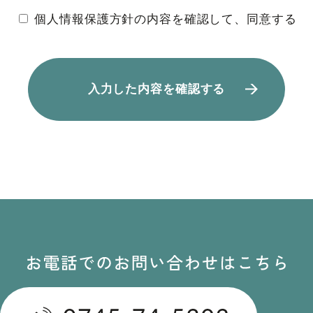
個人情報保護方針の内容を確認して、同意する
プライバシー情報のうち「個人情報」とは，個人情報保護
法にいう「個人情報」を指すものとし，生存する個人に関
する情報であって，当該情報に含まれる氏名，生年月日，
住所，電話番号，連絡先その他の記述等により特定の個人
を識別できる情報を指します。
プライバシー情報のうち「履歴情報および特性情報」と
は，上記に定める「個人情報」以外のものをいい，ご利用
いただいたサービスやご購入いただいた商品，ご覧になっ
たページや広告の履歴，ユーザーが検索された検索キーワ
ード，ご利用日時，ご利用の方法，ご利用環境，郵便番号
や性別，職業，年齢，ユーザーのIPアドレス，クッキー情
報，位置情報，端末の個体識別情報などを指します。
第２条（プライバシー情報の収集方法）
当社は，ユーザーが利用登録をする際に氏名，生年月日，
住所，電話番号，メールアドレス，銀行口座番号，クレジ
ットカード番号，運転免許証番号などの個人情報をお尋ね